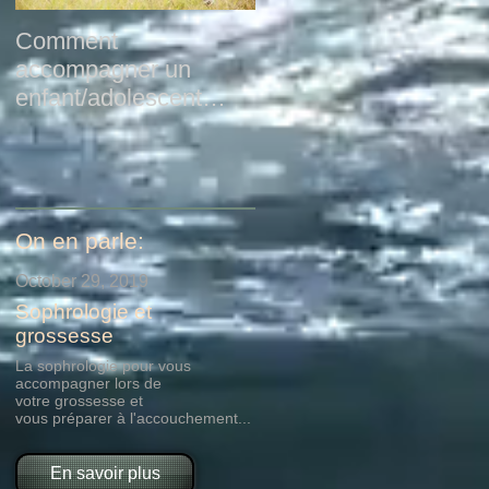
Comment
Sous l’œil du Tarot :
accompagner un
Wesak & Pleine Lune
enfant/adolescent
hypersensible ?
la
On en parle:
te
October 29, 2019
Sophrologie et
grossesse
La sophrologie pour vous
accompagner lors de
votre grossesse et
vous préparer à l'accouchement...
En savoir plus