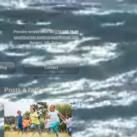
Prendre rendez-vous au
078.667.76.38
sarahfournier.sophrologue@gmail.com
Bursins, VD, Suisse​
Blog
Contact
Posts à l'affiche