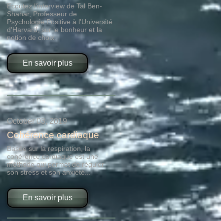
Ecoutez l'interview de Tal Ben-
Shahar, Professeur de
Psychologie Positive à l'Université
d'Harvard, sur le bonheur et la
notion de choix.
En savoir plus
October 03, 2019
Cohérence cardiaque
Basée sur la respiration, la
cohérence cardiaque est une
méthode qui permet de réguler
son stress et son anxiété...
En savoir plus