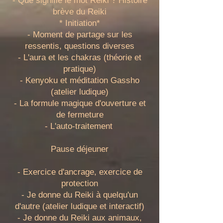
- Que signifie le mot Reiki ? Histoire
brève du Reiki
* Initiation*
- Moment de partage sur les
ressentis, questions diverses
- L'aura et les chakras (théorie et
pratique)
- Kenyoku et méditation Gassho
(atelier ludique)
- La formule magique d'ouverture et
de fermeture
- L'auto-traitement
Pause déjeuner
- Exercice d'ancrage, exercice de
protection
- Je donne du Reiki à quelqu'un
d'autre (atelier ludique et interactif)
- Je donne du Reiki aux animaux,