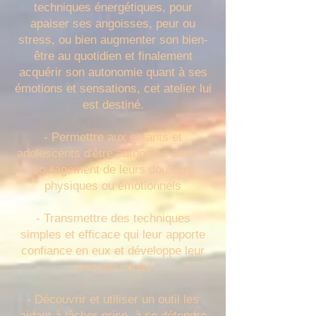
techniques énergétiques, pour
apaiser ses angoisses, peur ou
stress, ou bien augmenter son bien-
être au quotidien et finalement
acquérir son autonomie quant à ses
émotions et sensations, cet atelier lui
est destiné.
- Permettre aux enfants et
adolescents d'être autonome dans le
soulagement de leurs douleurs
physiques ou émotionnels
- Transmettre des techniques
simples et efficace qui leur apporte
confiance en eux et développe leur
ressenti intuitif
- Découvrir et utiliser un outil les
aidant à lâcher-prise, à se détendre