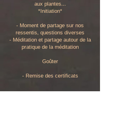
aux plantes...
*Initiation*
- Moment de partage sur nos
ressentis, questions diverses
- Méditation et partage autour de la
pratique de la méditation
Goûter
- Remise des certificats
Pour finir le Reiki n'est ni une
religion, ni un courant de pensée
sectaire, ni une pratique qui viserait
à remplacer la médecine
traditionnelle. C'est une approche