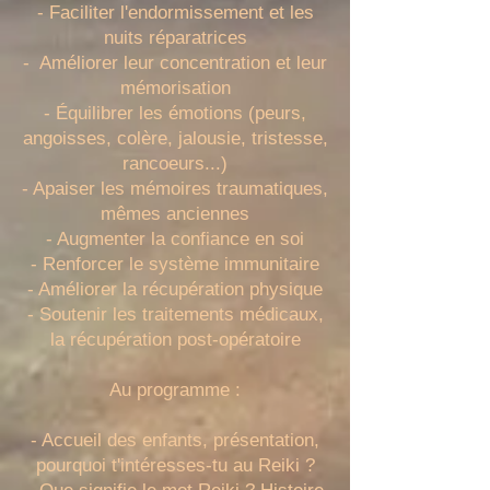
- Faciliter l'endormissement et les
nuits réparatrices
- ​ Améliorer leur concentration et leur
mémorisation
- Équilibrer les émotions (peurs,
angoisses, colère, jalousie, tristesse,
rancoeurs...)
- Apaiser les mémoires traumatiques,
mêmes anciennes
- Augmenter la confiance en soi
- Renforcer le système immunitaire
- Améliorer la récupération physique
- Soutenir les traitements médicaux,
la récupération post-opératoire
Au programme :
- Accueil des enfants, présentation,
pourquoi t'intéresses-tu au Reiki ?