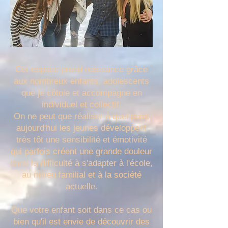
Cet espace prend naissance grâce
aux nombreux enfants, adolescents
que je côtoie et accompagne en
individuel et collectif.
On ne peut que réaliser à quel point
aujourd'hui les jeunes développent
très tôt une sensibilité et émotivité
qui parfois créent une grande douleur
dans la difficulté à s'adapter à l'école,
au milieu familial et à la société
actuelle.
Que votre enfant soit dans ce cas ou
bien qu'il est envie de découvrir des