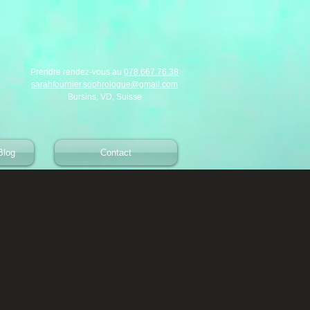
Prendre rendez-vous au
078.667.76.38
sarahfournier.sophrologue@gmail.com
Bursins, VD, Suisse​
Blog
Contact