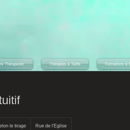
tre Thérapeute
Thérapies & Tarifs
Formations & 
uitif
elon le tirage
Rue de l'Eglise